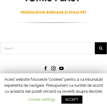
Acest website foloseste "cookies" pentru a va inbunatati
experienta de navigare. Presupunem ca sunteti de acord
cu aceasta dar puteti oricand sa reveniti asupra deciziei.
© Copyright 2025
TOMIS PLAST SRL - CUI: RO 32515692
Cookie settings
ACCEPT
developed by
BRILLIANT