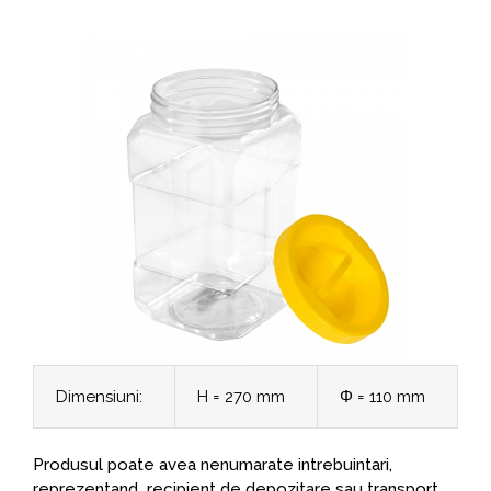
Dimensiuni:
H = 270 mm
Φ = 110 mm
Produsul poate avea nenumarate intrebuintari,
reprezentand recipient de depozitare sau transport