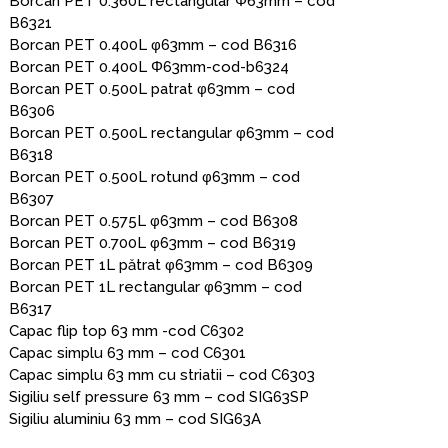
Borcan PET 0.360L rectangular Φ63mm – cod
B6321
Borcan PET 0.400L φ63mm – cod B6316
Φ = 63 mm
Borcan PET 0.400L Φ63mm-cod-b6324
Borcan PET 0.500L patrat φ63mm – cod
B6306
Borcan PET 0.500L rectangular φ63mm – cod
B6318
Borcan PET 0.500L rotund φ63mm – cod
B6307
Borcan PET 0.575L φ63mm – cod B6308
Borcan PET 0.700L φ63mm – cod B6319
Borcan PET 1L pătrat φ63mm – cod B6309
Borcan PET 1L rectangular φ63mm – cod
B6317
Capac flip top 63 mm -cod C6302
Capac simplu 63 mm – cod C6301
Capac simplu 63 mm cu striatii – cod C6303
Sigiliu self pressure 63 mm – cod SIG63SP
Sigiliu aluminiu 63 mm – cod SIG63A