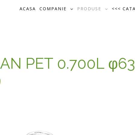
ACASA
COMPANIE
PRODUSE
<<< CAT
AN PET 0.700L φ6
9