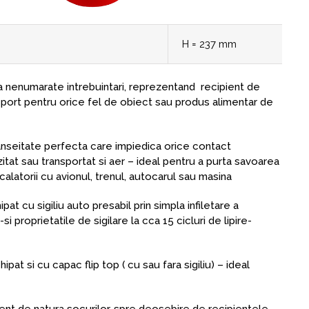
H = 237 mm
 nenumarate intrebuintari, reprezentand recipient de
port pentru orice fel de obiect sau produs alimentar de
anseitate perfecta care impiedica orice contact
itat sau transportat si aer – ideal pentru a purta savoarea
calatorii cu avionul, trenul, autocarul sau masina
pat cu sigiliu auto presabil prin simpla infiletare a
i proprietatile de sigilare la cca 15 cicluri de lipire-
pat si cu capac flip top ( cu sau fara sigiliu) – ideal
ent de natura socurilor, spre deosebire de recipientele