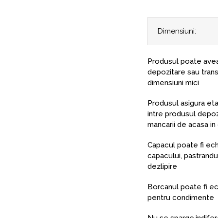
Dimensiuni:
Produsul poate avea
depozitare sau trans
dimensiuni mici
Produsul asigura et
intre produsul depoz
mancarii de acasa in 
Capacul poate fi echi
capacului, pastrandu-s
dezlipire
Borcanul poate fi echi
pentru condimente
Nu se sparge,indifer