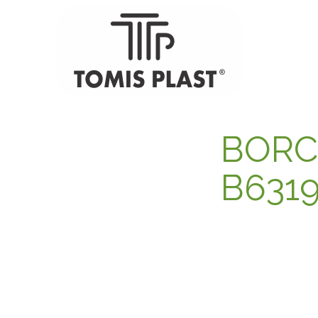
BORC
B631