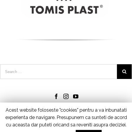
Acest website foloseste "cookies" pentru a va inbunatati
experienta de navigare. Presupunem ca sunteti de acord
cu aceasta dar puteti oricand sa reveniti asupra deciziei.
© Copyright 2025
TOMIS PLAST SRL - CUI: RO 32515692